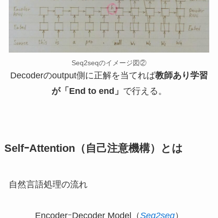
Seq2seqのイメージ図②
Decoderのoutput側に正解を当てれば
教師あり学習
が「End to end」
で行える。
SelfｰAttention（自己注意機構）とは
自然言語処理の流れ
EncoderｰDecoder Model（
Seq2seq
）