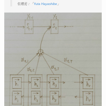
引用元：「
Yuta Hayashibe
」