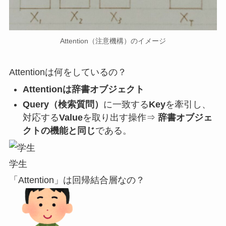
Attention（注意機構）のイメージ
Attentionは何をしているの？
Attentionは辞書オブジェクト
Query（検索質問）
に一致する
Key
を牽引し、
対応する
Value
を取り出す操作⇒
辞書オブジェ
クトの機能と同じ
である。
学生
「Attention」は回帰結合層なの？