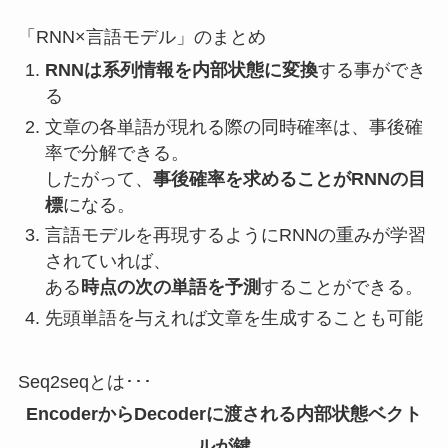
「RNN×言語モデル」のまとめ
RNNは系列情報を内部状態に変換
する事ができ
る
文章の各単語が現れる際の同時確率は、事後確
率で分解できる。
したがって、
事後確率を求めることがRNNの目
標
になる。
言語モデルを再現するようにRNNの重みが学習
されていれば、
ある
時点の次の単語を予測
することができる。
先頭単語を与えれば文章を生成することも可能
Seq2seqとは･･･
EncoderからDecoderに渡される内部状態ベクト
ルが鍵