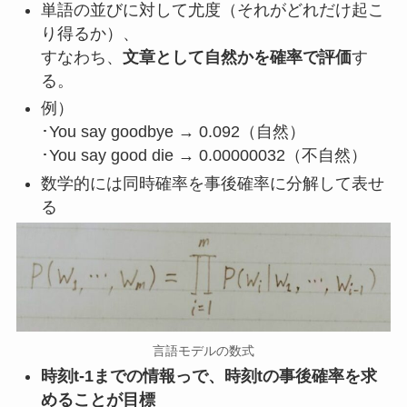
単語の並びに対して尤度（それがどれだけ起こ
り得るか）、
すなわち、
文章として自然かを確率で評価
す
る。
例）
･You say goodbye → 0.092（自然）
･You say good die → 0.00000032（不自然）
数学的には同時確率を事後確率に分解して表せ
る
言語モデルの数式
時刻t-1までの情報っで、時刻tの事後確率を求
めることが目標