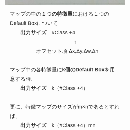
マップの中の
１つの特徴量
における
１つの
Default Box
について
出力サイズ
#Class +
4
↑
オフセット項 Δx,Δy,Δw,Δh
マップ中の各特徴量に
k個のDefault Box
を用
意する時、
出力サイズ
k（#Class +4）
更に、
特徴マップのサイズがm×n
であるとすれ
ば、
出力サイズ
k
（#Class +4）
mn