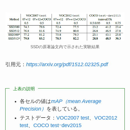
SSDの原著論文内で示された実験結果
引用元：
https://arxiv.org/pdf/1512.02325.pdf
上表の説明
各セルの値は
mAP（mean Average
Precision）
を表している。
テストデータ：
VOC2007 test
、
VOC2012
test
、
COCO testｰdev2015