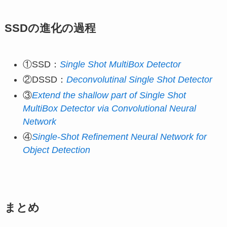
SSDの進化の過程
①SSD：
Single Shot MultiBox Detector
②DSSD：
Deconvolutinal Single Shot Detector
③
Extend the shallow part of Single Shot
MultiBox Detector via Convolutional Neural
Network
④
Single-Shot Refinement Neural Network for
Object Detection
まとめ