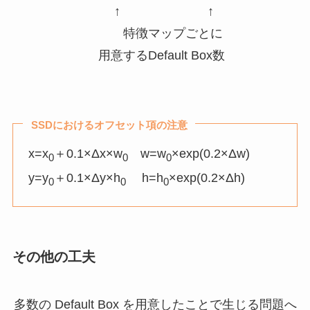
↑ ↑
特徴マップごとに
用意するDefault Box数
SSDにおけるオフセット項の注意
x=x
＋0.1×Δx×w
w=w
×exp(0.2×Δw)
0
0
0
y=y
＋0.1×Δy×h
h=h
×exp(0.2×Δh)
0
0
0
その他の工夫
多数の Default Box を用意したことで生じる問題へ